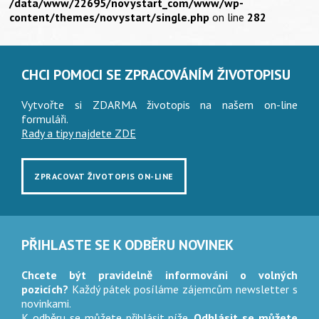
/data/www/22695/novystart_com/www/wp-
content/themes/novystart/single.php
on line
282
CHCI POMOCI SE ZPRACOVÁNÍM ŽIVOTOPISU
Vytvořte si ZDARMA životopis na našem on-line
formuláři.
Rady a tipy najdete ZDE
ZPRACOVAT ŽIVOTOPIS ON-LINE
PŘIHLASTE SE K ODBĚRU NOVINEK
Chcete být pravidelně informováni o volných
pozicích?
Každý pátek posíláme zájemcům newsletter s
novinkami.
K odběru se můžete přihlásit níže.
Odhlásit se můžete