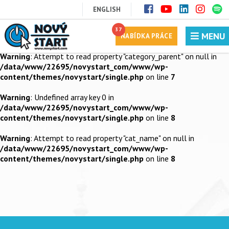
ENGLISH
Warning
: Undefined array key 0 in
/data/www/22695/novystart_com/www/wp-
37
MENU
content/themes/novystart/single.php
on line
7
NABÍDKA PRÁCE
Warning
: Attempt to read property "category_parent" on null in
/data/www/22695/novystart_com/www/wp-
content/themes/novystart/single.php
on line
7
Warning
: Undefined array key 0 in
/data/www/22695/novystart_com/www/wp-
content/themes/novystart/single.php
on line
8
Warning
: Attempt to read property "cat_name" on null in
/data/www/22695/novystart_com/www/wp-
content/themes/novystart/single.php
on line
8