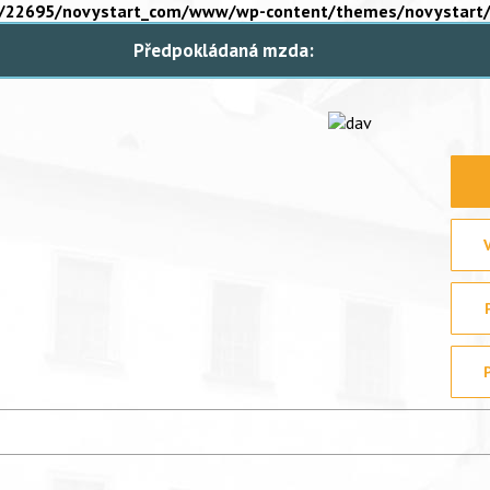
22695/novystart_com/www/wp-content/themes/novystart/s
Předpokládaná mzda: