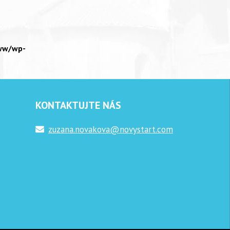
ww/wp-
KONTAKTUJTE NÁS
zuzana.novakova@novystart.com