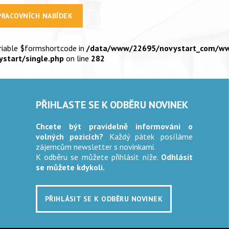
PRACOVNÍCH NABÍDEK
ariable $formshortcode in
/data/www/22695/novystart_com/w
start/single.php
on line
282
PŘIHLASTE SE K ODBĚRU NOVINEK
Chcete být pravidelně informováni o
volných pozicích?
Každý pátek posíláme
zájemcům newsletter s novinkami.
K odběru se můžete přihlásit níže.
Odhlásit
se můžete kdykoli.
PŘIHLÁSIT SE K ODBĚRU NOVINEK