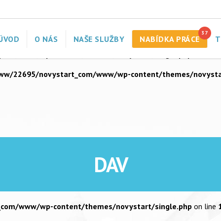
com/www/wp-content/themes/novystart/single.php
on line
ata/www/22695/novystart_com/www/wp-content/themes/nov
37
ÚVOD
O NÁS
NAŠE SLUŽBY
NABÍDKA PRÁCE
T
com/www/wp-content/themes/novystart/single.php
on line
ww/22695/novystart_com/www/wp-content/themes/novystar
DAV
com/www/wp-content/themes/novystart/single.php
on line