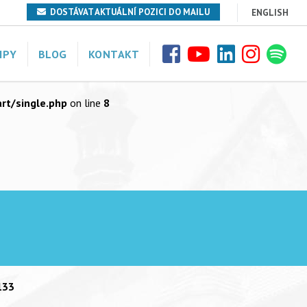
DOSTÁVAT AKTUÁLNÍ POZICI DO MAILU
ENGLISH
7
ystart/single.php
on line
7
IPY
BLOG
KONTAKT
8
t/single.php
on line
8
133