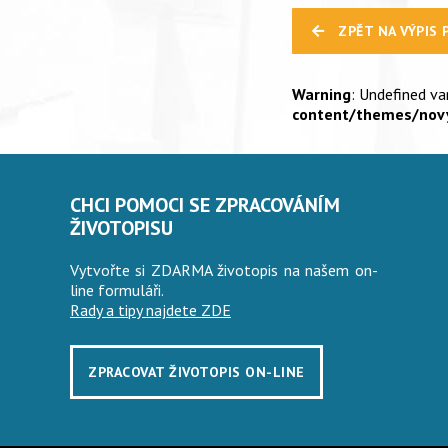
ZPĚT NA VÝPIS 
Warning
: Undefined v
content/themes/novy
CHCI POMOCI SE ZPRACOVÁNÍM
ŽIVOTOPISU
Vytvořte si ZDARMA životopis na našem on-
line formuláři.
Rady a tipy najdete ZDE
ZPRACOVAT ŽIVOTOPIS ON-LINE