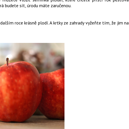
erá budete sít, úrodu máte zaručenou.
alším roce krásně plodí. A krtky ze zahrady vyžeňte tím, že jim na