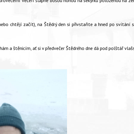
tědrovečerní večeří šlápne bosou nohou na sekyrku položenou na ze
(nebo chtějí začít), na Štědrý den si přivstaňte a hned po svítání
hám a štěnicím, ať si v předvečer Štědrého dne dá pod polštář vlašs