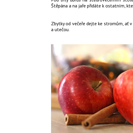
Štěpána a na jaře přidáte k ostatním, kt
Zbytky od večeře dejte ke stromům, ať v d
a utečou.