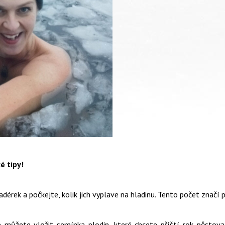
é tipy!
dérek a počkejte, kolik jich vyplave na hladinu. Tento počet značí 
e můžete vložit semínka plodin, které chcete příští rok pěstov