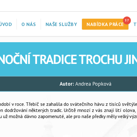
37
ÚVOD
O NÁS
NAŠE SLUŽBY
NABÍDKA PRÁCE
T
NOČNÍ TRADICE TROCHU JI
Autor:
Andrea Popková
obí v roce. Třebíč se zahalila do svátečního hávu z tisíců světýl
en dodržování některých tradic.
Určitě mnozí z vás znají lití olova,
ou už možná dávno zapomenuté, ale pro naše předky měly velký význ