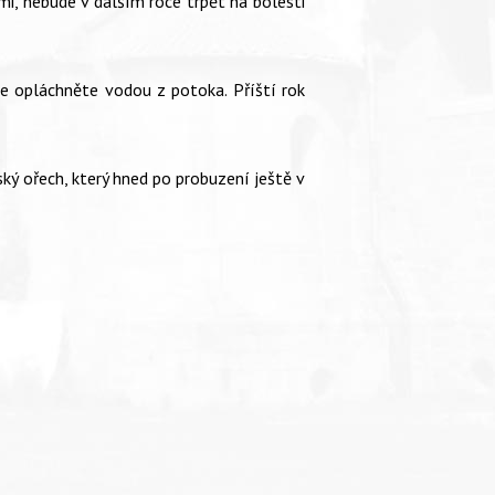
mi, nebude v dalším roce trpět na bolesti
 se opláchněte vodou z potoka. Příští rok
ký ořech, který hned po probuzení ještě v