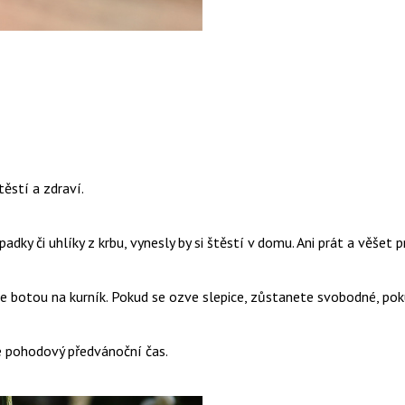
ěstí a zdraví.
dky či uhlíky z krbu, vynesly by si štěstí v domu. Ani prát a věšet 
jte botou na kurník. Pokud se ozve slepice, zůstanete svobodné, po
e pohodový předvánoční čas.