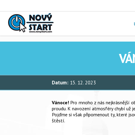
VÁ
Datum:
15. 12. 2023
Vánoce!
Pro mnoho z nás nejkrásnější obd
proudu. K navození atmosféry chybí už j
Pojďme si však připomenout ty, které js
štěstí.