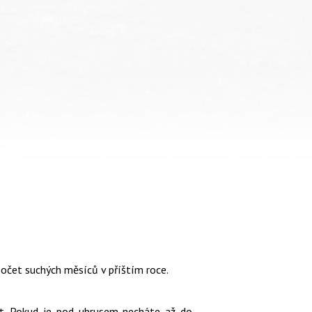
počet suchých měsíců v příštím roce.
at. Pokud je pod ubrusem necháte až do