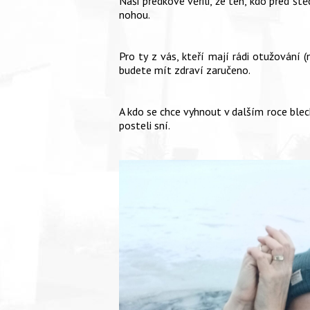
Naši předkové věřili, že ten, kdo před š
nohou.
Pro ty z vás, kteří mají rádi otužování 
budete mít zdraví zaručeno.
A kdo se chce vyhnout v dalším roce blec
posteli sní.