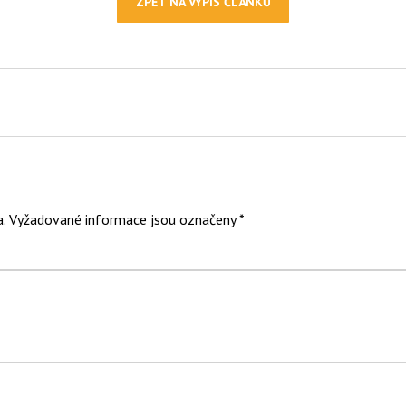
ZPĚT NA VÝPIS ČLÁNKŮ
.
Vyžadované informace jsou označeny
*
men