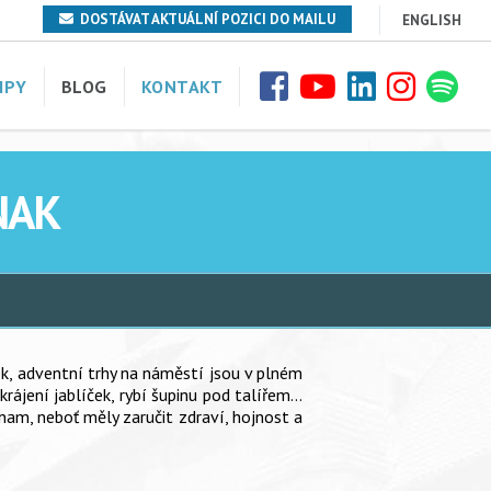
DOSTÁVAT AKTUÁLNÍ POZICI DO MAILU
ENGLISH
IPY
BLOG
KONTAKT
NAK
ek, adventní trhy na náměstí jsou v plném
 krájení jablíček, rybí šupinu pod talířem…
am, neboť měly zaručit zdraví, hojnost a