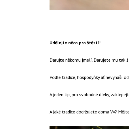
Udělejte něco pro štěstí!
Darujte někomu jmelí. Darujete mu tak št
Podle tradice, hospodyňky ať nevynáší odpa
A jeden tip, pro svobodné dívky, zaklepe
A jaké tradice dodržujete doma Vy? Mějt