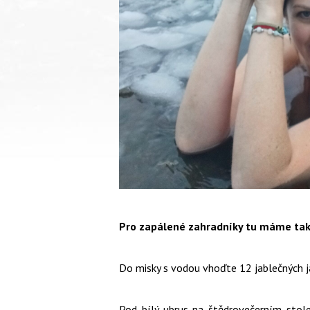
Pro zapálené zahradníky tu máme tak
Do misky s vodou vhoďte 12 jablečných ja
Pod bílý ubrus na štědrovečerním stol