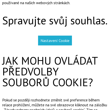
používané na našich webových stránkách.
Spravujte svůj souhlas.
Nastavení Cookie
JAK MOHU OVLÁDAT
PŘEDVOLBY
SOUBORŮ COOKIE?
Pokud se později rozhodnete změnit své preference během
relace prohlížení, můžete na své obrazovce kliknout na záložku
„Zásady ochrany osobních údajů a souborů cookie“. Tím se