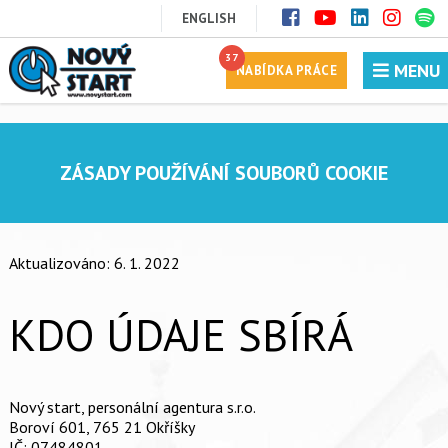
ENGLISH
37
MENU
NABÍDKA PRÁCE
ZÁSADY POUŽÍVÁNÍ SOUBORŮ COOKIE
Aktualizováno: 6. 1. 2022
KDO ÚDAJE SBÍRÁ
Nový start, personální agentura s.r.o.
Boroví 601, 765 21 Okříšky
IČ: 07484801