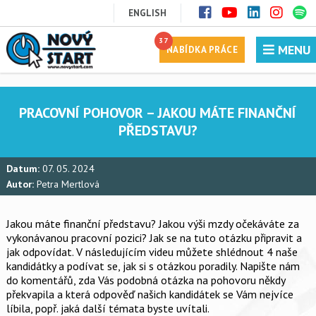
ENGLISH
37
MENU
NABÍDKA PRÁCE
PRACOVNÍ POHOVOR – JAKOU MÁTE FINANČNÍ
PŘEDSTAVU?
Datum:
07. 05. 2024
Autor:
Petra Mertlová
Jakou máte finanční představu? Jakou výši mzdy očekáváte za
vykonávanou pracovní pozici? Jak se na tuto otázku připravit a
jak odpovídat. V následujícím videu můžete shlédnout 4 naše
kandidátky a podívat se, jak si s otázkou poradily. Napište nám
do komentářů, zda Vás podobná otázka na pohovoru někdy
překvapila a která odpověď našich kandidátek se Vám nejvíce
líbila, popř. jaká další témata byste uvítali.