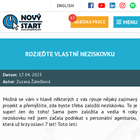
ENGLISH
37
MENU
NABÍDKA PRÁCE
ROZJEĎTE VLASTNÍ NEZISKOVKU
Datum:
17. 04. 2023
Autor:
Zuzana Žatečková
Možná se vám v hlavě některých z vás rýsuje nějaký zajímavý
projekt a přemýšlíte, zda byste třeba založili neziskovku. To je
super! Jen do toho! Sama jsem založila a vedla 4 roky
neziskovku než jsem začala podnikat s personální agenturou,
která už brzy oslaví 7 let! Toto letí.