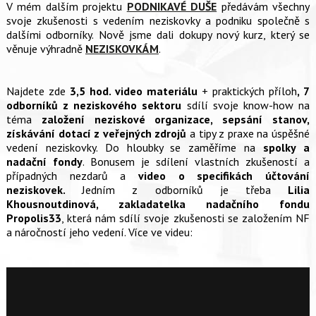
V mém dalším projektu
PODNIKAVÉ DUŠE
předávám všechny
svoje zkušenosti s vedením neziskovky a podniku společně s
dalšími odborníky. Nově jsme dali dokupy nový kurz, který se
věnuje výhradně
NEZISKOVKÁM
.
Najdete zde
3,5 hod. video materiálu
+ praktických příloh
, 7
odborníků z neziskového sektoru
sdílí svoje know-how na
téma
založení neziskové organizace, sepsání stanov,
získávání dotací z veřejných zdrojů
a tipy z praxe na úspěšné
vedení neziskovky. Do hloubky se zaměříme na
spolky a
nadační fondy
. Bonusem je sdílení vlastních zkušeností a
případných nezdarů a
video o specifikách účtování
neziskovek.
Jedním z odborníků je třeba
Lilia
Khousnoutdinová, zakladatelka nadačního fondu
Propolis33
, která nám sdílí svoje zkušenosti se založením NF
a náročností jeho vedení.
Více ve videu: